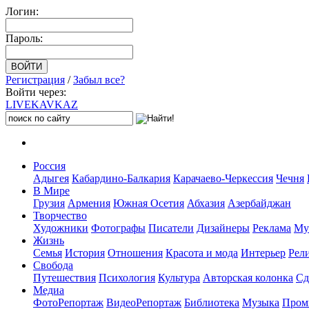
Логин:
Пароль:
Регистрация
/
Забыл все?
Войти через:
LIVE
KAVKAZ
Россия
Адыгея
Кабардино-Балкария
Карачаево-Черкессия
Чечня
В Мире
Грузия
Армения
Южная Осетия
Абхазия
Азербайджан
Творчество
Художники
Фотографы
Писатели
Дизайнеры
Реклама
Му
Жизнь
Семья
История
Отношения
Красота и мода
Интерьер
Рел
Свобода
Путешествия
Психология
Культура
Авторская колонка
Сд
Медиа
ФотоРепортаж
ВидеоРепортаж
Библиотека
Музыка
Пром