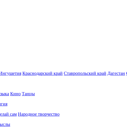
Ингушетия
Краснодарский край
Ставропольский край
Дагестан
зыка
Кино
Танцы
игия
елай сам
Народное творчество
ыслы