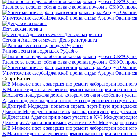
Главное за неделю: обстановка с коронавирусом в СКФО, прове
Уничтожение азербайджанской пропаганды: Арцрун Ованнисян
Дегуакская поляна
Сегодня Адыгея отмечает День репатрианта
Ранняя весна на водопадах Руфабго
Главное за неделю: обстановка с коронавирусом в СКФО, прове
Уничтожение азербайджанской пропаганды: Арцрун Ованнисян
Спорт
Бизнес
В Майкопе идет к завершению ремонт лаборатории военного г
Адыгея поддержала детей, которым сегодня особенно нужны в
Дмитрий Медведев: попытки скрыть партийную принадлежность
Делегация Адыгеи принимает участие в XVI Международном э
В Майкопе идет к завершению ремонт лаборатории военного г