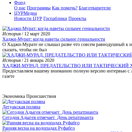
Фонд
О нас
Программы
Как помочь?
Благотварители
ЦУРМедиа
Новости ЦУР
Госпаблики
Проекты
История
/ 12 март 2020
Хаджи-Мурат: когда наветы сильнее гениальности
О Хаджи-Мурате не слышал разве что совсем равнодушный к ис
сказать, чтобы он был
История
/ 21 январь 2020
ХАДЖИ-МУРАД. ПРЕДАТЕЛЬСТВО ИЛИ ТАКТИЧЕСКИЙ 
Предоставляем вашему вниманию полную версию интервью с Ад
газете
Экономика
Происшествия
Дегуакская поляна
Сегодня Адыгея отмечает День репатрианта
Ранняя весна на водопадах Руфабго