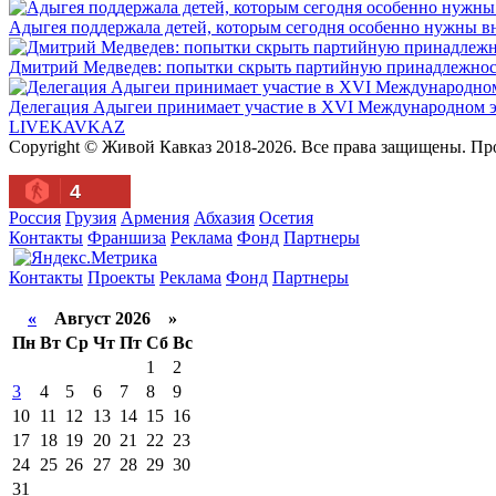
Адыгея поддержала детей, которым сегодня особенно нужны в
Дмитрий Медведев: попытки скрыть партийную принадлежность
Делегация Адыгеи принимает участие в XVI Международном э
LIVE
KAVKAZ
Copyright © Живой Кавказ 2018-2026. Все права защищены. П
4
Россия
Грузия
Армения
Абхазия
Осетия
Контакты
Франшиза
Реклама
Фонд
Партнеры
Контакты
Проекты
Реклама
Фонд
Партнеры
«
Август 2026 »
Пн
Вт
Ср
Чт
Пт
Сб
Вс
1
2
3
4
5
6
7
8
9
10
11
12
13
14
15
16
17
18
19
20
21
22
23
24
25
26
27
28
29
30
31