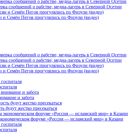
рка сообщений о рабстве, медиа-лагерь в Северной Осетии
 и Семён Пегов прогулялись по Физули (видео)
рка сообщений о рабстве, медиа-лагерь в Северной Осетии
 и Семён Пегов прогулялись по Физули (видео)
оспиталя
нимание и забота
 будут жестко пресекаться
кономическом форуме «Россия — исламский мир» в Казани
оспиталя