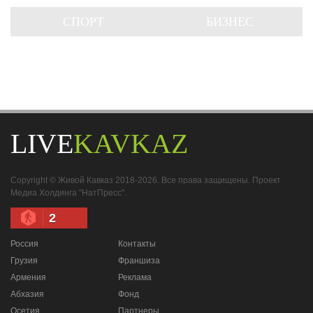
СПОРТ
БИЗНЕС
LIVE
KAVKAZ
Copyright © Живой Кавказ 2018-2026. Все права защищены. Проект
Медиа Холдинга "НатПресс".
2
Россия
Контакты
Грузия
Франшиза
Армения
Реклама
Абхазия
Фонд
Осетия
Партнеры