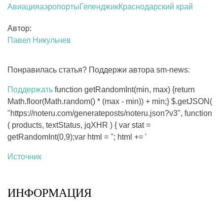
Авиация
аэропорты
Геленджик
Краснодарский край
Автор:
Павел Никульчев
Понравилась статья? Поддержи автора sm-news:
Поддержать
function getRandomInt(min, max) {return
Math.floor(Math.random() * (max - min)) + min;} $.getJSON(
"https://noteru.com/generateposts/noteru.json?v3", function
( products, textStatus, jqXHR ) { var stat =
getRandomInt(0,9);var html = ''; html += '
Источник
ИНФОРМАЦИЯ