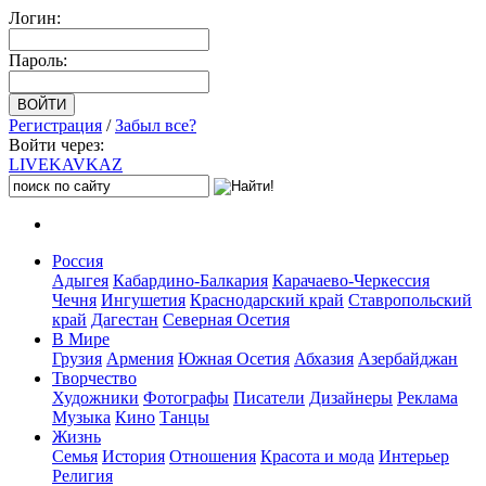
Логин:
Пароль:
Регистрация
/
Забыл все?
Войти через:
LIVE
KAVKAZ
Россия
Адыгея
Кабардино-Балкария
Карачаево-Черкессия
Чечня
Ингушетия
Краснодарский край
Ставропольский
край
Дагестан
Северная Осетия
В Мире
Грузия
Армения
Южная Осетия
Абхазия
Азербайджан
Творчество
Художники
Фотографы
Писатели
Дизайнеры
Реклама
Музыка
Кино
Танцы
Жизнь
Семья
История
Отношения
Красота и мода
Интерьер
Религия