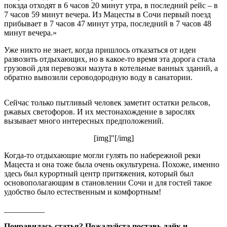
покзда отходят в 6 часов 20 минут утра, в последний рейс – в
7 часов 59 минут вечера. Из Мацесты в Сочи первый поезд
прибывает в 7 часов 47 минут утра, последний в 7 часов 48
минут вечера.»
Уже никто не знает, когда пришлось отказаться от идеи
развозить отдыхающих, но в какое-то время эта дорога стала
грузовой для перевозки мазута в котельные ванных зданий, а
обратно вывозили сероводородную воду в санатории.
Сейчас только пытливый человек заметит остатки рельсов,
ржавых светофоров. И их местонахождение в зарослях
вызывает много интересных предположений.
[img]"[/img]
Когда-то отдыхающие могли гулять по набережной реки
Мацеста и она тоже была очень окультурена. Похоже, именно
здесь был курортный центр притяжения, который был
основополагающим в становлении Сочи и для гостей такое
удобство было естественным и комфортным!
__________
Понравилась статья? Пожалуйста поставь лайк и