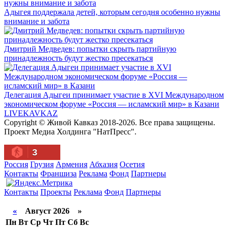
Адыгея поддержала детей, которым сегодня особенно нужны
внимание и забота
Дмитрий Медведев: попытки скрыть партийную
принадлежность будут жестко пресекаться
Делегация Адыгеи принимает участие в XVI Международном
экономическом форуме «Россия — исламский мир» в Казани
LIVE
KAVKAZ
Copyright © Живой Кавказ 2018-2026. Все права защищены.
Проект Медиа Холдинга "НатПресс".
3
Россия
Грузия
Армения
Абхазия
Осетия
Контакты
Франшиза
Реклама
Фонд
Партнеры
Контакты
Проекты
Реклама
Фонд
Партнеры
«
Август 2026 »
Пн
Вт
Ср
Чт
Пт
Сб
Вс