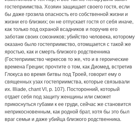
гостеприимства. Хозяин защищает своего гостя, если
бы даже грозила опасность его собственной жизни и
жизни его близких; он не отпускает гостя от себя иначе,
как только под охраной всадников и поручив его
заботам своих союзников; убийство человека, которому
оказано было гостеприимство, отомщается с такой же
яростью, как и смерть близкого родственника
(Гостеприимство черкесов то же, что и в героические
времена Греции; прочтите о том, как Диомед, встретив
Глокуса во время битвы под Троей, говорит ему о
священных узах гостеприимства, которые связывали
их. Illiade, chant VI, p. 107). Посторонний, который
отдает себя под защиту женщины или сможет
прикоснуться губами к ее груди, сейчас же становится
неприкосновенным, как родной брат, хотя бы это был
враг семьи и даже убийца близкого родственника.