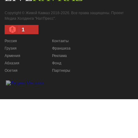
Copyright © Живой Кавказ 2018-2026. Все права защищены. Проект
Медиа Холдинга "НатПресс".
1
Россия
Контакты
Грузия
Франшиза
Армения
Реклама
Абхазия
Фонд
Осетия
Партнеры