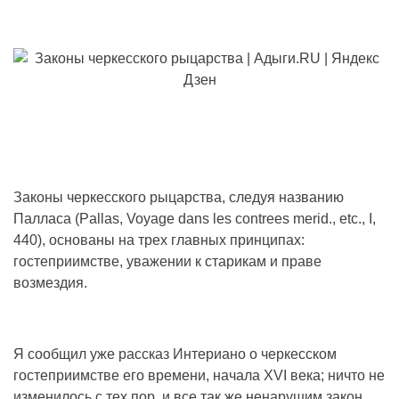
Законы черкесского рыцарства, следуя названию
Палласа (Pallas, Voyage dans les contrees merid., etc., I,
440), основаны на трех главных принципах:
гостеприимстве, уважении к старикам и праве
возмездия.
Я сообщил уже рассказ Интериано о черкесском
гостеприимстве его времени, начала XVI века; ничто не
изменилось с тех пор, и все так же ненарушим закон