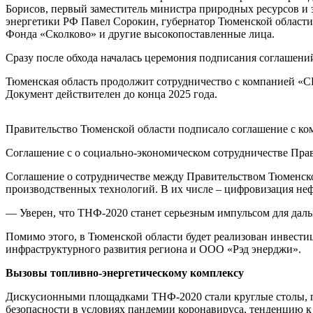
Борисов, первый заместитель министра природных ресурсов и
энергетики РФ Павел Сорокин, губернатор Тюменской област
Фонда «Сколково» и другие высокопоставленные лица.
Сразу после обхода началась церемония подписания соглашен
Тюменская область продолжит сотрудничество с компанией 
Документ действителен до конца 2025 года.
Правительство Тюменской области подписало соглашение с ком
Соглашение с о социально-экономическом сотрудничестве Пр
Соглашение о сотрудничестве между Правительством Тюменско
производственных технологий. В их числе – цифровизация неф
— Уверен, что ТНФ-2020 станет серьезным импульсом для дал
Помимо этого, в Тюменской области будет реализован инвест
инфраструктурного развития региона и ООО «Рэд энерджи».
Вызовы топливно-энергетическому комплексу
Дискусионными площадками ТНФ-2020 стали круглые столы, п
безопасности в условиях пандемии коронавируса, тенденцию к 