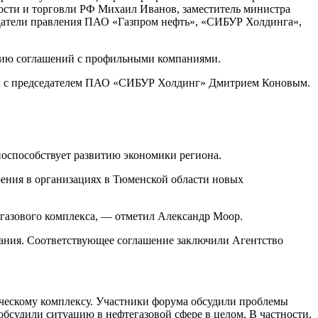
ости и торговли РФ Михаил Иванов, заместитель министра
датели правления ПАО «Газпром нефть», «СИБУР Холдинга»,
ерию соглашений с профильными компаниями.
ал с председателем ПАО «СИБУР Холдинг» Дмитрием Коновым.
оспособствует развитию экономики региона.
ения в организациях в Тюменской области новых
егазового комплекса, — отметил Александр Моор.
вания. Соответствующее соглашение заключили Агентство
ескому комплексу. Участники форума обсудили проблемы
обсудили ситуацию в нефтегазовой сфере в целом. В частности,