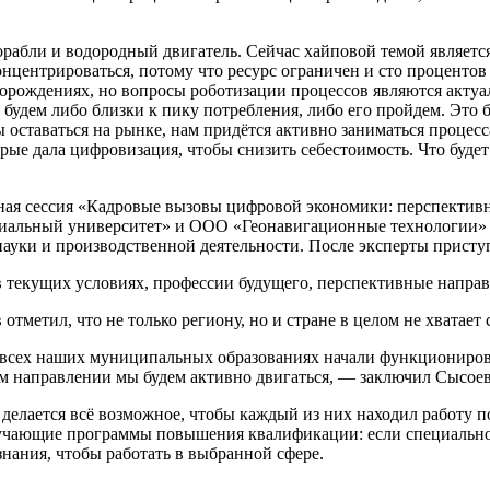
абли и водородный двигатель. Сейчас хайповой темой является 
нцентрироваться, потому что ресурс ограничен и сто процентов
сторождениях, но вопросы роботизации процессов являются акту
удем либо близки к пику потребления, либо его пройдем. Это буд
ы оставаться на рынке, нам придётся активно заниматься проце
е дала цифровизация, чтобы снизить себестоимость. Что будет 
ная сессия «Кадровые вызовы цифровой экономики: перспективн
льный университет» и ООО «Геонавигационные технологии» о 
ауки и производственной деятельности. После эксперты присту
текущих условиях, профессии будущего, перспективные направ
тметил, что не только региону, но и стране в целом не хватае
 всех наших муниципальных образованиях начали функционироват
ом направлении мы будем активно двигаться, — заключил Сысоев
делается всё возможное, чтобы каждый из них находил работу п
бучающие программы повышения квалификации: если специальнос
нания, чтобы работать в выбранной сфере.