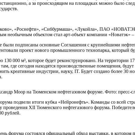
станционно, а за происходящим на площадках можно было следи
сударств.
лково», «Роснефти», «Сиббурмаша», «Лукойла», ПАО «НОВАТЭК»
мым необычным объектом стал арт-объект компании «Новатэк» –
де были подписаны основные Соглашения с крупнейшими нефтег
зентовали проект нового промышленного технопарка, который б
30 000 м³, которое будет реконструировано. На территории 17 
о там, где сегодня находятся производственные помещения, буд
ить креативные индустрии, науку, IT. Будет создано более 30 н
в.
ксандр Моор на Тюменском нефтегазовом форуме. Фото: пресс-
орума подвели итоги кубка «Нейронефть». Команды со всей стра
ту проведения XII Тюменского нефтегазового форума. Победител
00 рублей.
ень форума состоялся официальный обход выставки, в котором 