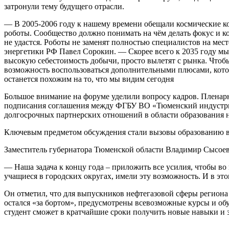
затронули тему будущего отрасли.
— В 2005-2006 году к нашему времени обещали космические кор
роботы. Сообщество должно понимать на чём делать фокус и ко
не удастся. Роботы не заменят полностью специалистов на ме
энергетики РФ Павел Сорокин. — Скорее всего к 2035 году мы б
высокую себестоимость добычи, просто вылетят с рынка. Чтоб
возможность воспользоваться дополнительными плюсами, которы
останется похожим на то, что мы видим сегодня
Большое внимание на форуме уделили вопросу кадров. Пленар
подписания соглашения между ФГБУ ВО «Тюменский индустриа
долгосрочных партнерских отношений в области образования н
Ключевым предметом обсуждения стали вызовы образованию в 
Заместитель губернатора Тюменской области Владимир Сысоев о
— Наша задача к концу года – приложить все усилия, чтобы во
учащиеся в городских округах, имели эту возможность. И в эт
Он отметил, что для выпускников нефтегазовой сферы региона 
остался «за бортом», предусмотрены всевозможные курсы и о
студент сможет в кратчайшие сроки получить новые навыки и з