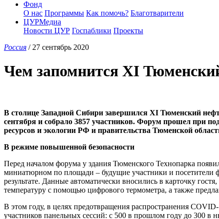
Фонд
О нас
Программы
Как помочь?
Благотварители
ЦУРМедиа
Новости ЦУР
Госпаблики
Проекты
Россия
/ 27 сентябрь 2020
Чем запомнится XI Тюменски
В столице Западной Сибири завершился XI Тюменский нефте
сентября и собрало 3857 участников. Форум прошел при 
ресурсов и экологии РФ и правительства Тюменской област
В режиме повышенной безопасности
Перед началом форума у здания Тюменского Технопарка появил
миниатюрном по площади – будущие участники и посетители ф
результате. Данные автоматически вносились в карточку гост
температуру с помощью цифрового термометра, а также предла
В этом году, в целях предотвращения распространения COVID-
участников панельных сессий: с 500 в прошлом году до 300 в