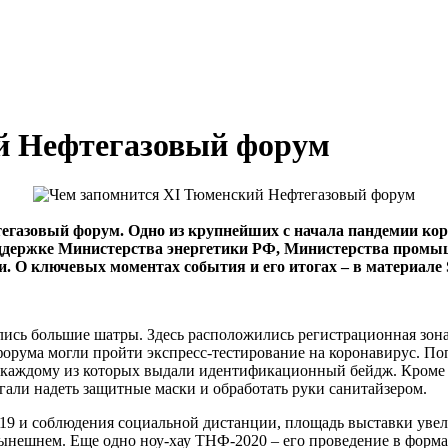
й Нефтегазовый форум
газовый форум. Одно из крупнейших с начала пандемии коро
поддержке Министерства энергетики РФ, Министерства пром
и. О ключевых моментах события и его итогах – в материале
ись большие шатры. Здесь расположились регистрационная зона
орума могли пройти экспресс-тестирование на коронавирус. По
я, каждому из которых выдали идентификационный бейдж. Кроме 
гали надеть защитные маски и обработать руки санитайзером.
19 и соблюдения социальной дистанции, площадь выставки увели
 нынешнем. Еще одно ноу-хау ТНФ-2020 – его проведение в форма