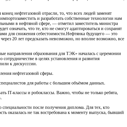
конец нефтегазовой отрасли, то, что всех людей заменят
 импортозаместить и разработать собственные технологии нам
альными в нефтяной сфере, — отметил заместитель министра
ет означать, что те, кто не смогут адаптироваться и сохранят
ссами для снижения себестоимости.Нефтянка будущего — это
через 20 лет предсказать невозможно, но вполне возможно, все
ые направления образования для ТЭК» началась с церемонии
сотрудничестве в целях установления и развития
пили к дискусссии.
ления нефтегазовой сферы.
т специалистов для работы с большим объёмом данных.
ь IT-классы и робоклассы. Важно, чтобы не только ребята,
.
о специальности после получения диплома. Для тех, кто
ть оказалась не так востребована к моменту выпуска, бывший