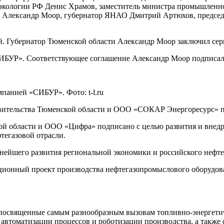
 экологии РФ Денис Храмов, заместитель министра промышленн
и Александр Моор, губернатор ЯНАО Дмитрий Артюхов, предсе
ий. Губернатор Тюменской области Александр Моор заключил с
«СИБУР». Соответствующее соглашение Александр Моор подпис
панией «СИБУР». Фото: t-l.ru
авительства Тюменской области и ООО «СОКАР Энергоресурс» п
й области и ООО «Цифра» подписано с целью развития и внедр
тегазовой отрасли.
ьнейшего развития региональной экономики и российского нефт
иционный проект производства нефтегазопромыслового оборудо
освященные самым разнообразным вызовам топливно-энергетич
автоматизации процессов и роботизации производства, а также 