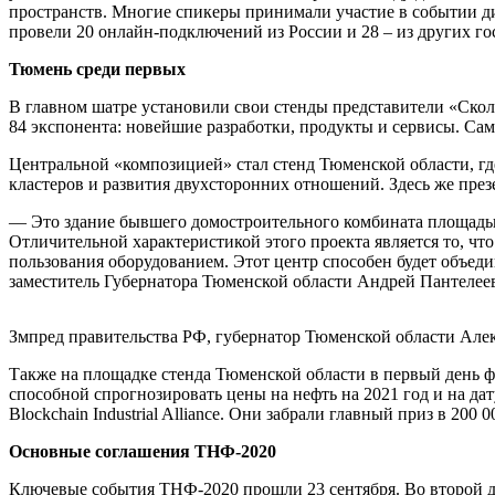
пространств. Многие спикеры принимали участие в событии ди
провели 20 онлайн-подключений из России и 28 – из других го
Тюмень среди первых
В главном шатре установили свои стенды представители «Ско
84 экспонента: новейшие разработки, продукты и сервисы. Са
Центральной «композицией» стал стенд Тюменской области, г
кластеров и развития двухсторонних отношений. Здесь же пре
— Это здание бывшего домостроительного комбината площадью 1
Отличительной характеристикой этого проекта является то, чт
пользования оборудованием. Этот центр способен будет объедин
заместитель Губернатора Тюменской области Андрей Пантелее
Змпред правительства РФ, губернатор Тюменской области Але
Также на площадке стенда Тюменской области в первый день ф
способной спрогнозировать цены на нефть на 2021 год и на да
Blockchain Industrial Alliance. Они забрали главный приз в 200 0
Основные соглашения ТНФ-2020
Ключевые события ТНФ-2020 прошли 23 сентября. Во второй д