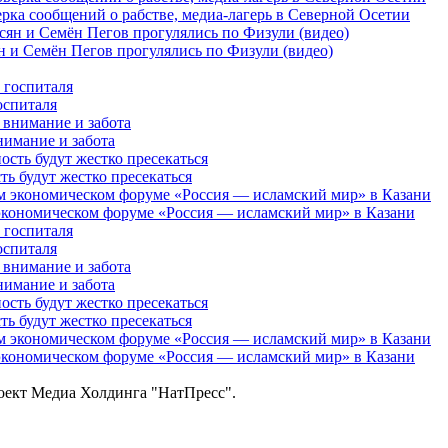
рка сообщений о рабстве, медиа-лагерь в Северной Осетии
 и Семён Пегов прогулялись по Физули (видео)
оспиталя
нимание и забота
 будут жестко пресекаться
кономическом форуме «Россия — исламский мир» в Казани
оспиталя
нимание и забота
 будут жестко пресекаться
кономическом форуме «Россия — исламский мир» в Казани
роект Медиа Холдинга "НатПресс".