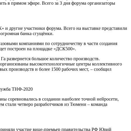
ть в прямом эфире. Всего за 3 дня форума организаторы
 и другие участники форума. Всего на выставке представили
 огромная банка сгущёнки.
азовыми компаниями по сотрудничеству в части создания
удет построен на площадке «ДСК500».
Га развернется большое количество производств.
ут организованы высокотехнологичные центры коллективного
овых производств и более 1500 рабочих мест, – сообщил
служба ТНФ-2020
ны соревновались в создании наиболее точной нейросети,
ем стали четверо разработчиков из Тюмени – команда
приняли участие вице-премьер правительства РФ Юрий