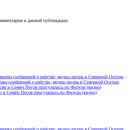
 комментарии к данной публикации.
рка сообщений о рабстве, медиа-лагерь в Северной Осетии
 и Семён Пегов прогулялись по Физули (видео)