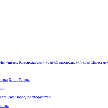
Ингушетия
Краснодарский край
Ставропольский край
Дагестан
зыка
Кино
Танцы
игия
елай сам
Народное творчество
ыслы