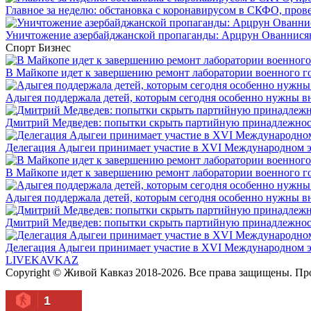
Главное за неделю: обстановка с коронавирусом в СКФО, прове
Уничтожение азербайджанской пропаганды: Арцрун Ованнисян
Спорт
Бизнес
В Майкопе идет к завершению ремонт лаборатории военного г
Адыгея поддержала детей, которым сегодня особенно нужны в
Дмитрий Медведев: попытки скрыть партийную принадлежность
Делегация Адыгеи принимает участие в XVI Международном э
В Майкопе идет к завершению ремонт лаборатории военного г
Адыгея поддержала детей, которым сегодня особенно нужны в
Дмитрий Медведев: попытки скрыть партийную принадлежность
Делегация Адыгеи принимает участие в XVI Международном э
LIVE
KAVKAZ
Copyright © Живой Кавказ 2018-2026. Все права защищены. П
1