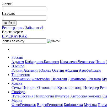
Логин:
Пароль:
Регистрация
/
Забыл все?
Войти через:
LIVE
KAVKAZ
Россия
Адыгея
Кабардино-Балкария
Карачаево-Черкессия
Чечня
В Мире
Грузия
Армения
Южная Осетия
Абхазия
Азербайджан
Творчество
Художники
Фотографы
Писатели
Дизайнеры
Реклама
Му
Жизнь
Семья
История
Отношения
Красота и мода
Интерьер
Рел
Свобода
Путешествия
Психология
Культура
Авторская колонка
Сд
Медиа
ФотоРепортаж
ВидеоРепортаж
Библиотека
Музыка
Пром