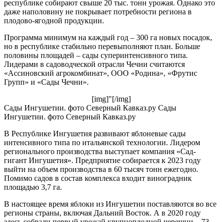
республике собирают свыше 20 тыс. тонн урожая. Однако это
даже наполовину не покрывает потребности региона в
плодово-ягодной продукции.
Программа минимум на каждый год – 300 га новых посадок,
но в республике стабильно перевыполняют план. Больше
половины площадей – сады суперинтенсивного типа.
Лидерами в садоводческой отрасли Чечни считаются
«Ассиновский агрокомбинат», ООО «Родина», «Фрутис
Групп» и «Сады Чечни».
[img]"[/img]
Сады Ингушетии. фото Северный Кавказ.ру Сады
Ингушетии. фото Северный Кавказ.ру
В Республике Ингушетия развивают яблоневые сады
интенсивного типа по итальянской технологии. Лидером
регионального производства выступает компания «Сад-
гигант Ингушетия». Предприятие собирается к 2023 году
выйти на объем производства в 60 тысяч тонн ежегодно.
Помимо садов в состав комплекса входит виноградник
площадью 3,7 га.
В настоящее время яблоки из Ингушетии поставляются во все
регионы страны, включая Дальний Восток. А в 2020 году
здесь собрали первый урожай крупноплодной черешни – 73