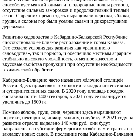
способствует мягкий климат и плодородные почвы региона,
отсутствие сильных заморозков и продолжительный теплый
сезон. С древних времен здесь выращивали персики, яблоки,
груши, а склоны гор были усеяны садами и дикорастущими
деревьями.
Развитию садоводства в Кабардино-Балкарской Республике
способствовало ее близкое расположение к горам Кавказа.
Это создало условия для развития как «равнинного
садоводства», так и горного, и обеспечило местным аграриям
стабильно высокую урожайность, отменное качество и
вкусовые свойства продукции при отсутствии необходимости
в химической обработке.
Кабардино-Балкарию часто называют яблочной столицей
России. Здесь применяют технологии закладки интенсивных
и суперинтенсивных садов. В 2020 году площадь посадок
составила почти 1400 гектаров, в 2021 году ее планируется
увеличить до 1500 га.
Помимо яблонь, груш, слив, черешни здесь выращивают
персики, нектарины, инжир, малину, голубику. В 2021 году на
развитие отрасли выделено 140 млн руб., они будут
направлены на субсидии фермерским хозяйствам и гранты на
закладку новых садов. В последние годы Кабардино-Балкария