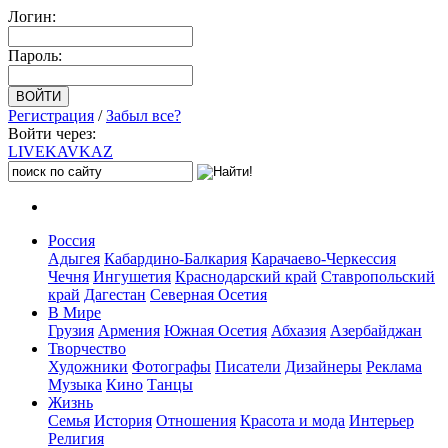
Логин:
Пароль:
Регистрация
/
Забыл все?
Войти через:
LIVE
KAVKAZ
Россия
Адыгея
Кабардино-Балкария
Карачаево-Черкессия
Чечня
Ингушетия
Краснодарский край
Ставропольский
край
Дагестан
Северная Осетия
В Мире
Грузия
Армения
Южная Осетия
Абхазия
Азербайджан
Творчество
Художники
Фотографы
Писатели
Дизайнеры
Реклама
Музыка
Кино
Танцы
Жизнь
Семья
История
Отношения
Красота и мода
Интерьер
Религия