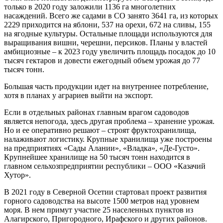
только в 2020 году заложили 1136 га многолетних
насаждений. Всего же садами в СО занято 3641 га, из которых
2229 приходится на яблони, 537 на орехи, 672 на сливы, 155
на ягодные культуры. Остальные площади используются для
выращивания вишни, черешни, персиков. Планы у властей
амбициозные – к 2023 году увеличить площадь посадок до 10
тысяч гектаров и довести ежегодный объем урожая до 77
тысяч тонн.
Большая часть продукции идет на внутреннее потребление,
хотя в планах у аграриев выйти на экспорт.
Если в отдельных районах главным врагом садоводов
является непогода, здесь другая проблема – хранение урожая.
Но и ее оперативно решают – строят фруктохранилища,
налаживают логистику. Крупные хранилища уже построены
на предприятиях «Сады Алании», «Владка», «Де-Густо».
Крупнейшее хранилище на 50 тысяч тонн находится в
главном сельхозпредприятии республики – ООО «Казачий
Хутор».
В 2021 году в Северной Осетии стартовал проект развития
горного садоводства на высоте 1500 метров над уровнем
моря. В нем примут участие 25 населенных пунктов из
Алагирского, Пригородного, Ирафского и других районов.