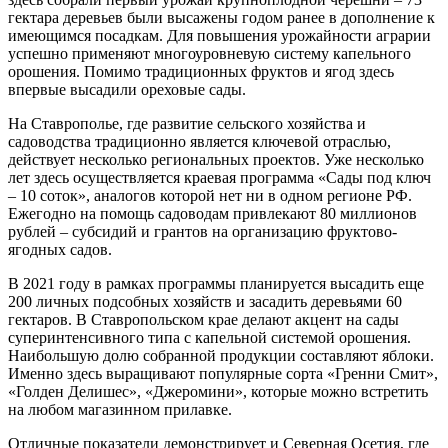
гектара деревьев были высажены годом ранее в дополнение к
имеющимся посадкам. Для повышения урожайности аграрии
успешно применяют многоуровневую систему капельного
орошения. Помимо традиционных фруктов и ягод здесь
впервые высадили ореховые сады.
На Ставрополье, где развитие сельского хозяйства и
садоводства традиционно является ключевой отраслью,
действует несколько региональных проектов. Уже несколько
лет здесь осуществляется краевая программа «Сады под ключ
– 10 соток», аналогов которой нет ни в одном регионе РФ.
Ежегодно на помощь садоводам привлекают 80 миллионов
рублей – субсидий и грантов на организацию фруктово-
ягодных садов.
В 2021 году в рамках программы планируется высадить еще
200 личных подсобных хозяйств и засадить деревьями 60
гектаров. В Ставропольском крае делают акцент на сады
суперинтенсивного типа с капельной системой орошения.
Наибольшую долю собранной продукции составляют яблоки.
Именно здесь выращивают популярные сорта «Гренни Смит»,
«Голден Делишес», «Джеромини», которые можно встретить
на любом магазинном прилавке.
Отличные показатели демонстрирует и Северная Осетия, где