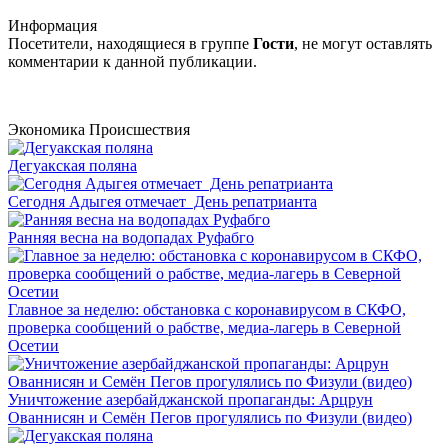
Информация
Посетители, находящиеся в группе
Гости
, не могут оставлять
комментарии к данной публикации.
Экономика
Происшествия
Дегуакская поляна
Сегодня Адыгея отмечает День репатрианта
Ранняя весна на водопадах Руфабго
Главное за неделю: обстановка с коронавирусом в СКФО,
проверка сообщений о рабстве, медиа-лагерь в Северной
Осетии
Уничтожение азербайджанской пропаганды: Арцрун
Ованнисян и Семён Пегов прогулялись по Физули (видео)