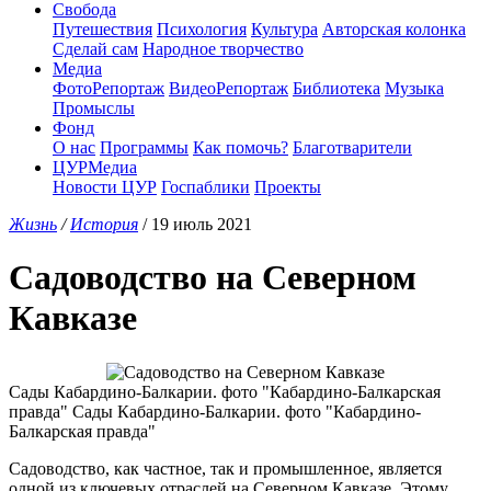
Свобода
Путешествия
Психология
Культура
Авторская колонка
Сделай сам
Народное творчество
Медиа
ФотоРепортаж
ВидеоРепортаж
Библиотека
Музыка
Промыслы
Фонд
О нас
Программы
Как помочь?
Благотварители
ЦУРМедиа
Новости ЦУР
Госпаблики
Проекты
Жизнь
/
История
/ 19 июль 2021
Садоводство на Северном
Кавказе
Сады Кабардино-Балкарии. фото "Кабардино-Балкарская
правда" Сады Кабардино-Балкарии. фото "Кабардино-
Балкарская правда"
Садоводство, как частное, так и промышленное, является
одной из ключевых отраслей на Северном Кавказе. Этому