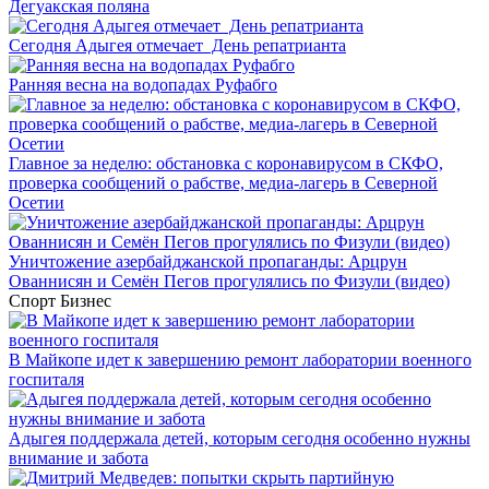
Дегуакская поляна
Сегодня Адыгея отмечает День репатрианта
Ранняя весна на водопадах Руфабго
Главное за неделю: обстановка с коронавирусом в СКФО,
проверка сообщений о рабстве, медиа-лагерь в Северной
Осетии
Уничтожение азербайджанской пропаганды: Арцрун
Ованнисян и Семён Пегов прогулялись по Физули (видео)
Спорт
Бизнес
В Майкопе идет к завершению ремонт лаборатории военного
госпиталя
Адыгея поддержала детей, которым сегодня особенно нужны
внимание и забота