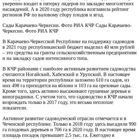
уверенно входит в пятерку лидеров по закладке многолетних
насаждений. А в 2020 году республика возглавила рейтинг
регионов РФ по валовому сбору плодов и ягод.
Сады Карачаево-Черкесии. Фото РИА КЧР Сады Карачаево-
Черкесии. Фото РИА КЧР
В Карачаево-Черкесской Республике на поддержку садоводов
в 2021 году республиканский бюджет выделил 40 млн рублей
– это средства на гранты сельскохозяйственным предприятиям
и на закладку садов интенсивного типа.
В КЧР районами с наиболее активным развитием садоводства
считаются Ногайский, Хабезский и Урупский. В настоящее
время на территории республики заложено 610 га садов, из
них 498 га приходится на яблони и 103 га на ореховые сады.
Кроме того, здесь активно высаживают грушевые деревья и
виноградники. С учетом того, что садоводство в КЧР начали
возрождать только в 2017 году, это весьма неплохие
показатели.
Активное развитие садоводческой отрасли отмечается и в
Чеченской республике. Только в 2018 году здесь высадили 990
га плодовых деревьев и 706 га в 2020 году. В настоящее время
площадь посадок превышает 2,5 тыс. га. Ежегодно в