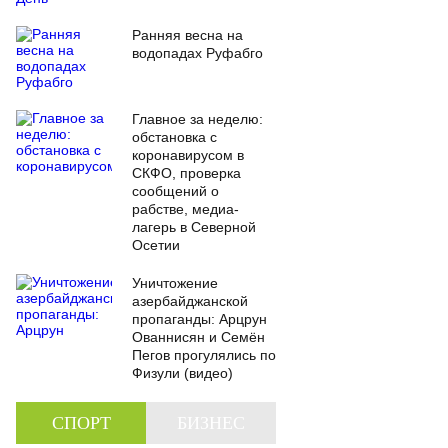
Ранняя весна на
водопадах Руфабго
Главное за неделю:
обстановка с
коронавирусом в
СКФО, проверка
сообщений о
рабстве, медиа-
лагерь в Северной
Осетии
Уничтожение
азербайджанской
пропаганды: Арцрун
Ованнисян и Семён
Пегов прогулялись по
Физули (видео)
СПОРТ
БИЗНЕС