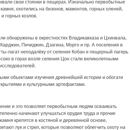
ивали свои стоянки в пещерах. Изначально первобытные
 камня, охотились на бизонов, мамонтов, горных оленей,
и горных козлов.
ли обнаружены в окрестностях Владикавказа и Цхинвала,
 Карджин, Пичиджин, Дзагина, Морго и пр. А поселения в
ты-лагат неподалёку от селения Кобан и пещерный лагерь
ысоко в горах возле селения Цон стали великолепными
 исследователей.
выми объектами изучения древнейшей истории и обогати
ткрытиями и культурными артефактами.
ление и это позволяет первобытным людям осваивать
степенно начинают улучшаться орудия труда и прочие
 камня крепятся в костяной и деревянной основе,
етают лук и стрел, которые позволяют облегчить охоту на