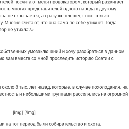
ателей посчитают меня провокатором, который разжигает
 злость многих представителей одного народа к другому
на не скрывается, а сразу же плещет, стоит только
 Многие считают, что она сама по себе утихнет. Тогда
пор не утихла?»
х собственных умозаключений и хочу разобраться в данном
аю вам вместе со мной проследить историю Осетии с
коло 8 тыс. лет назад, которые, в случае похолодания, на
естность и небольшими группами расселялись на огромной
[img]"[/img]
 на тот период были собирательство и охота.