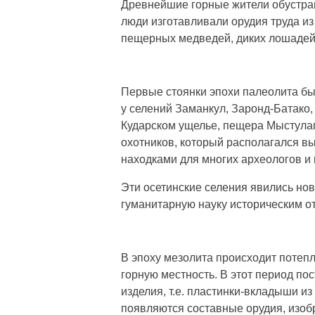
Древнейшие горные жители обустра
люди изготавливали орудия труда из
пещерных медведей, диких лошадей 
Первые стоянки эпохи палеолита бы
у селений Заманкул, Заронд-Батако,
Кударском ущелье, пещера Мыстулаг
охотников, который располагался в
находками для многих археологов и
Эти осетинские селения явились но
гуманитарную науку историческим о
В эпоху мезолита происходит потеп
горную местность. В этот период по
изделия, т.е. пластинки-вкладыши из
появляются составные орудия, изобр