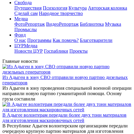
Свобода
Путешествия
Психология
Культура
Авторская колонка
Сделай сам
Народное творчество
Медиа
ФотоРепортаж
ВидеоРепортаж
Библиотека
Музыка
Промыслы
Фонд
О нас
Программы
Как помочь?
Благотварители
ЦУРМедиа
Новости ЦУР
Госпаблики
Проекты
Главные новости
Из Адыгеи в зону СВО отправили новую партию дизельных
генераторов
Из Адыгеи в зону проведения специальной военной операции
направили новую партию гуманитарной помощи. Основу
груза составили
В Адыгее волонтерам передали более двух тонн материалов
для изготовления маскировочных сетей
В Республике Адыгея волонтерским организациям передали
очередную крупную партию материалов для изготовления