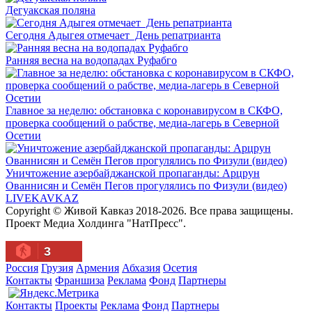
Дегуакская поляна
Сегодня Адыгея отмечает День репатрианта
Ранняя весна на водопадах Руфабго
Главное за неделю: обстановка с коронавирусом в СКФО,
проверка сообщений о рабстве, медиа-лагерь в Северной
Осетии
Уничтожение азербайджанской пропаганды: Арцрун
Ованнисян и Семён Пегов прогулялись по Физули (видео)
LIVE
KAVKAZ
Copyright © Живой Кавказ 2018-2026. Все права защищены.
Проект Медиа Холдинга "НатПресс".
3
Россия
Грузия
Армения
Абхазия
Осетия
Контакты
Франшиза
Реклама
Фонд
Партнеры
Контакты
Проекты
Реклама
Фонд
Партнеры