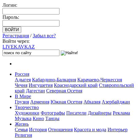
Логин:
Пароль:
Регистрация
/
Забыл все?
Войти через:
LIVE
KAVKAZ
Россия
Адыгея
Кабардино-Балкария
Карачаево-Черкессия
Чечня
Ингушетия
Краснодарский край
Ставропольский
край
Дагестан
Северная Осетия
В Мире
Грузия
Армения
Южная Осетия
Абхазия
Азербайджан
Творчество
Художники
Фотографы
Писатели
Дизайнеры
Реклама
Музыка
Кино
Танцы
Жизнь
Семья
История
Отношения
Красота и мода
Интерьер
Религия