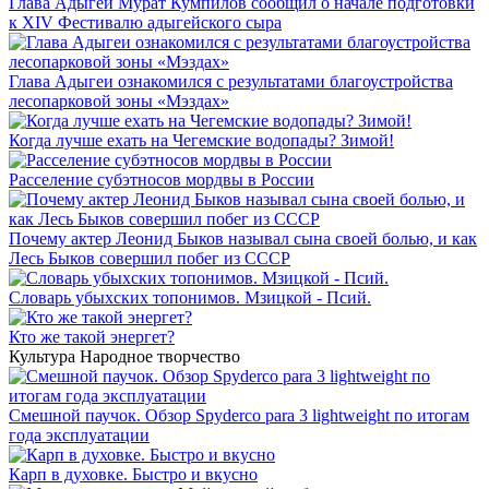
Глава Адыгеи Мурат Кумпилов сообщил о начале подготовки
к XIV Фестивалю адыгейского сыра
Глава Адыгеи ознакомился с результатами благоустройства
лесопарковой зоны «Мэздах»
Когда лучше ехать на Чегемские водопады? Зимой!
Расселение субэтносов мордвы в России
Почему актер Леонид Быков называл сына своей болью, и как
Лесь Быков совершил побег из СССР
Словарь убыхских топонимов. Мзицкой - Псий.
Кто же такой энергет?
Культура
Народное творчество
Смешной паучок. Обзор Spyderco para 3 lightweight по итогам
года эксплуатации
Карп в духовке. Быстро и вкусно