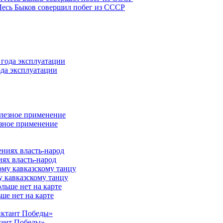
 Лесь Быков совершил побег из СССР
ода эксплуатации
езное применение
иях власть-народ
у кавказскому танцу
ше нет на карте
тант Победы»