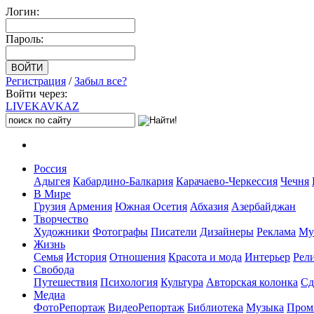
Логин:
Пароль:
Регистрация
/
Забыл все?
Войти через:
LIVE
KAVKAZ
Россия
Адыгея
Кабардино-Балкария
Карачаево-Черкессия
Чечня
В Мире
Грузия
Армения
Южная Осетия
Абхазия
Азербайджан
Творчество
Художники
Фотографы
Писатели
Дизайнеры
Реклама
Му
Жизнь
Семья
История
Отношения
Красота и мода
Интерьер
Рел
Свобода
Путешествия
Психология
Культура
Авторская колонка
Сд
Медиа
ФотоРепортаж
ВидеоРепортаж
Библиотека
Музыка
Пром