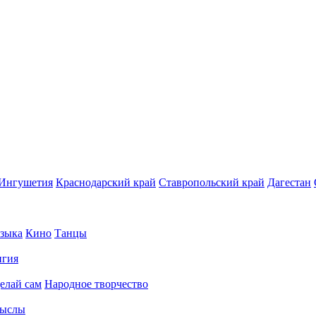
Ингушетия
Краснодарский край
Ставропольский край
Дагестан
зыка
Кино
Танцы
игия
елай сам
Народное творчество
ыслы