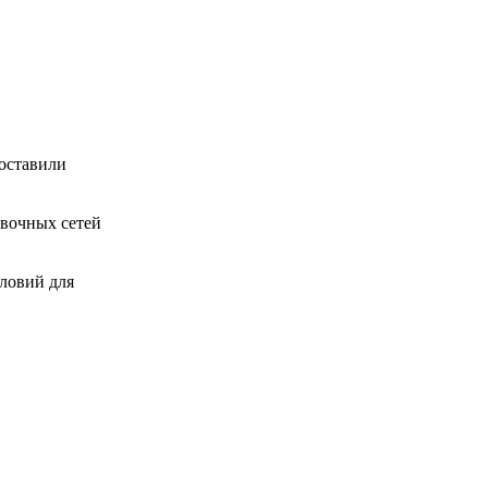
оставили
овочных сетей
ловий для