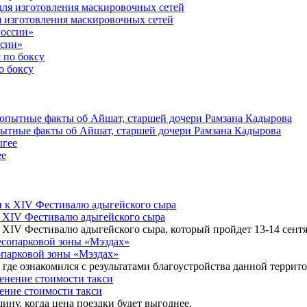
я изготовления маскировочных сетей
ссии»
о боксу
опытные факты об Айшат, старшей дочери Рамзана Кадырова
ее
к XIV Фестивалю адыгейского сыра
XIV Фестивалю адыгейского сыра, который пройдет 13-14 сентя
сопарковой зоны «Мэздах»
где ознакомился с результатами благоустройства данной террит
ение стоимости такси
ину, когда цена поездки будет выгоднее.