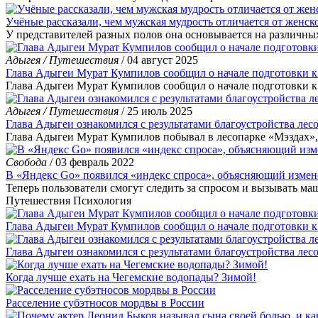
Учёные рассказали, чем мужская мудрость отличается от женск
У представителей разных полов она основывается на различны
Адыгея / Путешествия
/ 04 август 2025
Глава Адыгеи Мурат Кумпилов сообщил о начале подготовки 
Глава Адыгеи Мурат Кумпилов сообщил о начале подготовки к
Адыгея / Путешествия
/ 25 июль 2025
Глава Адыгеи ознакомился с результатами благоустройства ле
Глава Адыгеи Мурат Кумпилов побывал в лесопарке «Мэздах», 
Свобода
/ 03 февраль 2022
В «Яндекс Go» появился «индекс спроса», объясняющий измен
Теперь пользователи смогут следить за спросом и вызывать маш
Путешествия
Психология
Глава Адыгеи Мурат Кумпилов сообщил о начале подготовки 
Глава Адыгеи ознакомился с результатами благоустройства ле
Когда лучше ехать на Чегемские водопады? Зимой!
Расселение субэтносов мордвы в России