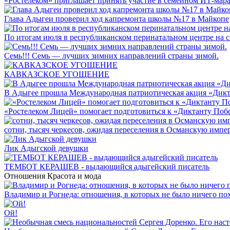
«Ростелеком» приглашает принять участие в семейном ИТ-мар
Глава Адыгеи проверил ход капремонта школы №17 в Майкопе
По итогам июля в республиканском перинатальном центре на 
Семь!!! Семь — лучших зимних направлений страны зимой.
КАВКАЗСКОЕ УГОЩЕНИЕ
В Адыгее прошла Международная патриотическая акция «Дик
«Ростелеком Лицей» помогает подготовиться к «Диктанту Поб
сотни, тысяч черкесов, ожидая переселения в Османскую имп
Лик Адыгской девушки
ТЕМБОТ КЕРАШЕВ - выдающийся адыгейский писатель
Отношения
Красота и мода
Владимир и Рогнеда: отношения, в которых не было ничего по
Ой!