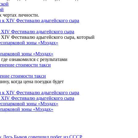
ой
х чертах личности.
к XIV Фестивалю адыгейского сыра
 XIV Фестивалю адыгейского сыра, который
сопарковой зоны «Мэздах»
где ознакомился с результатами
ение стоимости такси
ину, когда цена поездки будет
к XIV Фестивалю адыгейского сыра
сопарковой зоны «Мэздах»