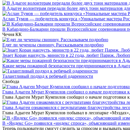
В Адыгее волонтерам передали более двух тонн материалов дл
Аслан Тумов — победитель конкурса «Уникальные мастера Ро
В Кабардино-Балкарии прошли Всероссийские соревнования п
Чечня
КК
Едят ли чеченцы свинину. Рассказываем подробно
Знает Коран наизусть, министр в 22 года, любит Париж. Люб
Какие меры пожарной безопасности предпринимаются в Адыг
Талантливый подход к ребячьей одаренности
Свобода
Глава Адыгеи Мурат Кумпилов сообщил о начале подготовки 
Глава Адыгеи Мурат Кумпилов сообщил о начале подготовки к 
Глава Адыгеи ознакомился с результатами благоустройства ле
Глава Адыгеи Мурат Кумпилов побывал в лесопарке «Мэздах», 
В «Яндекс Go» появился «индекс спроса», объясняющий измен
Теперь пользователи смогут следить за спросом и вызывать маш