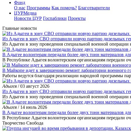
Фонд
О нас
Программы
Как помочь?
Благотварители
ЦУРМедиа
Новости ЦУР
Госпаблики
Проекты
Главные новости
Из Адыгеи в зону СВО отправили новую партию дизельных ге
Из Адыгеи в зону проведения специальной военной операции 
В Адыгее волонтерам передали более двух тонн материалов дл
В Республике Адыгея волонтерским организациям передали о
В Майкопе идет к завершению ремонт лаборатории военного г
Работы ведутся благодаря реализации народной программы па
Адыгея
/ 03 август 2026
Из Адыгеи в зону СВО отправили новую партию дизельных ге
Из Адыгеи в зону проведения специальной военной операции
Адыгея
/ 14 июль 2026
В Адыгее волонтерам передали более двух тонн материалов дл
В Республике Адыгея волонтерским организациям передали о
Творчество
Свобода