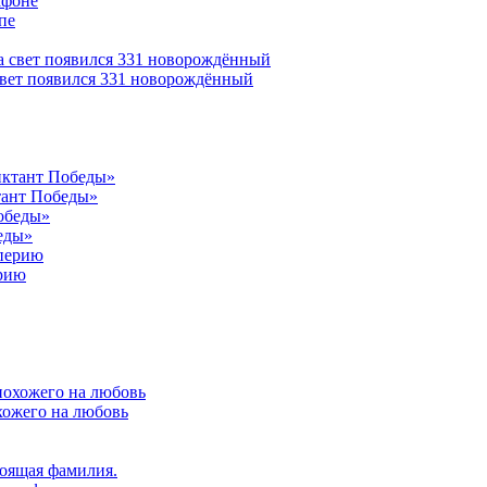
афоне
свет появился 331 новорождённый
тант Победы»
еды»
ерию
хожего на любовь