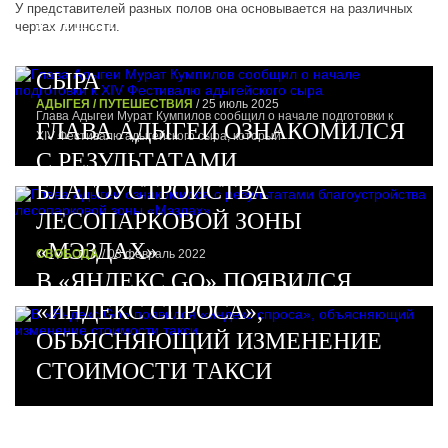
У представителей разных полов она основывается на различных
НАЧАЛЕ ПОДГОТОВКИ К XIV
чертах личности.
ФЕСТИВАЛЮ АДЫГЕЙСКОГО
СЫРА
АДЫГЕЯ / ПУТЕШЕСТВИЯ
/ 25 июль 2025
Глава Адыгеи Мурат Кумпилов сообщил о начале подготовки к
ГЛАВА АДЫГЕИ ОЗНАКОМИЛСЯ
XIV Фестивалю адыгейского сыра, который
С РЕЗУЛЬТАТАМИ
БЛАГОУСТРОЙСТВА
ЛЕСОПАРКОВОЙ ЗОНЫ
«МЭЗДАХ»
СВОБОДА
/ 03 февраль 2022
В «ЯНДЕКС GO» ПОЯВИЛСЯ
«ИНДЕКС СПРОСА»,
ОБЪЯСНЯЮЩИЙ ИЗМЕНЕНИЕ
СТОИМОСТИ ТАКСИ