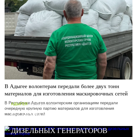
В Адыгее волонтерам передали более двух тонн
материалов для изготовления маскировочных сетей
В Республике Адыгея волонтерским организациям передали
АДЫГЕЯ
/ 03 август 2026
очередную крупную партию материалов для изготовления
ИЗ АДЫГЕИ В ЗОНУ СВО
маскировочных сетей
ОТПРАВИЛИ НОВУЮ ПАРТИЮ
ДИЗЕЛЬНЫХ ГЕНЕРАТОРОВ