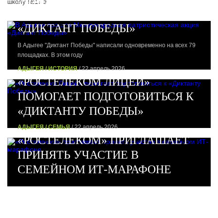
школу №17 в
ПАТРИОТИЧЕСКАЯ АКЦИЯ
«ДИКТАНТ ПОБЕДЫ»
В Адыгее "Диктант Победы" написали одновременно на всех 79
площадках. В этом году
АДЫГЕЯ / ИСТОРИЯ
/ 22 апрель 2026
«РОСТЕЛЕКОМ ЛИЦЕЙ»
ПОМОГАЕТ ПОДГОТОВИТЬСЯ К
«ДИКТАНТУ ПОБЕДЫ»
АДЫГЕЯ / СЕМЬЯ
/ 22 апрель 2026
«РОСТЕЛЕКОМ» ПРИГЛАШАЕТ
ПРИНЯТЬ УЧАСТИЕ В
СЕМЕЙНОМ ИТ-МАРАФОНЕ